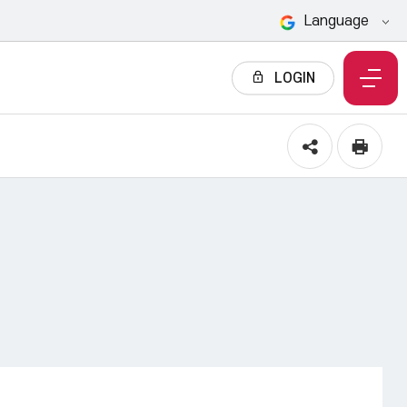
Language
LOGIN
전
체
메
뉴