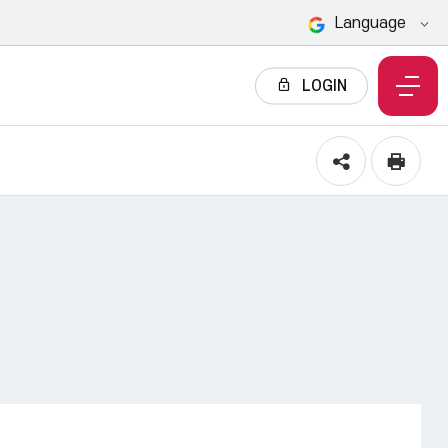
Language
LOGIN
전
체
메
뉴