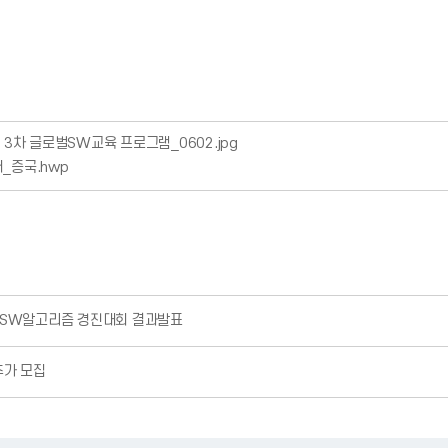
기 3차 글로벌SW교육 프로그램_0602.jpg
서_증국.hwp
회 SW알고리즘 경진대회 결과발표
추가 모집